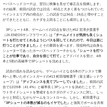
ーバスヘッドコーチは、翌日に映像を見せて修正点を指摘します。
その結果、前回の試合では22点：40点と大きく差をつけられていた
ペイントエリア内の得点が、この試合では34点：24点と増やすこと
ができたとともに、カナダを上回ることにも成功しました。
3Pシュート4本、ゲームハイの22点を挙げた#52 宮澤夕貴選手
（JX-ENEOSサンフラワーズ）は
「チームメイトが気持ち良くシュ
ートを打たせてくれるようにパスを回してくれたので、今日は楽に
打つことができました」
とその要因を述べます。現役時代は自身も
シューターであったホーバスヘッドコーチからも
「シュートを打つ
ことが仕事であり、自分を信じて打て」
とアドバイスを受け、4/8
本と5割の高確率で3Pシュートを沈めました。
試合の流れを読みながら、ゲームハイとなる5本のアシストで勝
利へと導いたポイントガードの#13 町田瑠唯選手（富士通レッドウ
ェーブ）は
「ディフェンスを見てプレーしていました」
。前回の試
合で12/29本（41.4%）と確率良く3Pシュートを決めたことで、ア
ウトサイドシュートを警戒するカナダのディフェンスに対し、しっ
かりと対応しながらゲームをコントロール。しかし、町田選手は
「3Pシュートの本数が減るのもイヤでした」
と強気でボールを共有