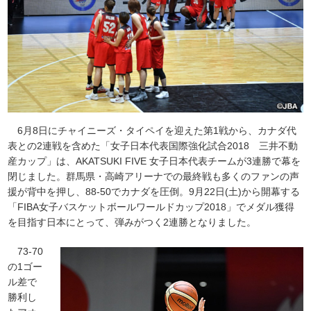
6月8日にチャイニーズ・タイペイを迎えた第1戦から、カナダ代
表との2連戦を含めた「女子日本代表国際強化試合2018 三井不動
産カップ」は、AKATSUKI FIVE 女子日本代表チームが3連勝で幕を
閉じました。群馬県・高崎アリーナでの最終戦も多くのファンの声
援が背中を押し、88-50でカナダを圧倒。9月22日(土)から開幕する
「FIBA女子バスケットボールワールドカップ2018」
でメダル獲得
を目指す日本にとって、弾みがつく2連勝となりました。
73-70
の1ゴー
ル差で
勝利し