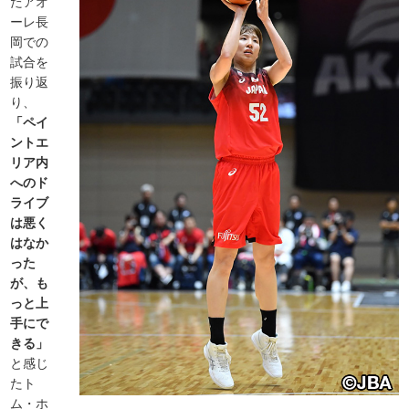
たアオ
ーレ長
岡での
試合を
振り返
り、
「ペイ
ントエ
リア内
へのド
ライブ
は悪く
はなか
った
が、も
っと上
手にで
きる」
と感じ
たト
ム・ホ