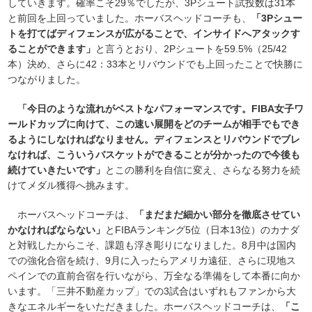
していきます。確率こそ29％でしたが、3Pシュート試投数は31本
と前回を上回っていました。ホーバスヘッドコーチも、
「3Pシュー
トを打てばディフェンスが広がることで、インサイドへアタックす
ることができます」
と言うとおり、2Pシュートを59.5%（25/42
本）決め、さらに42：33本とリバウンドでも上回ったことで快勝に
つながりました。
「今日のような流れがベストなパフォーマンスです。FIBA女子ワ
ールドカップに向けて、この速い展開をどのチームが相手でもでき
るようにしなければなりません。ディフェンスとリバウンドでブレ
なければ、こういうバスケットができることが分かったので今後も
続けていきたいです」
とこの勝利を自信に変え、さらなる努力を続
けてメダル獲得へ挑みます。
ホーバスヘッドコーチは、
「まだまだ細かい部分を徹底させてい
かなければならない」
とFIBAランキング5位（日本13位）のカナダ
と対戦したからこそ、課題も浮き彫りになりました。8月中は国内
での強化合宿を続け、9月に入ったらアメリカ遠征、さらに現地ス
ペインでの直前合宿を行いながら、万全なる準備をして本番に向か
います。「三井不動産カップ」での3試合はいずれもファンから大
きなエネルギーをいただきました。ホーバスヘッドコーチは、
「こ